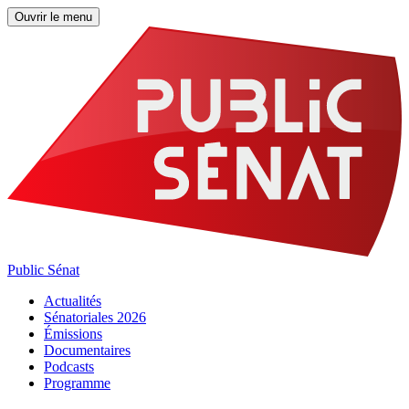
Ouvrir le menu
Public Sénat
Actualités
Sénatoriales 2026
Émissions
Documentaires
Podcasts
Programme