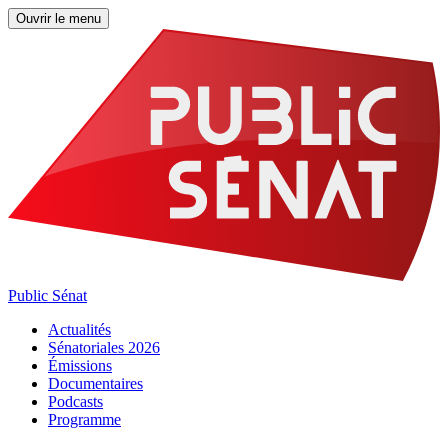
Ouvrir le menu
Public Sénat
Actualités
Sénatoriales 2026
Émissions
Documentaires
Podcasts
Programme