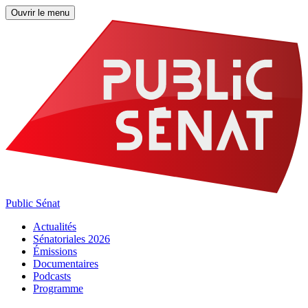
Ouvrir le menu
Public Sénat
Actualités
Sénatoriales 2026
Émissions
Documentaires
Podcasts
Programme