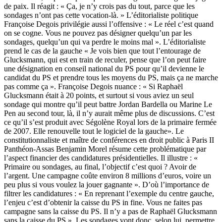
de paix. Il réagit : « Ça, je n’y crois pas du tout, parce que les
sondages n’ont pas cette vocation-là. » L’éditorialiste politique
Françoise Degois privilégie aussi l’offensive : « Le réel c’est quand
on se cogne. Vous ne pouvez pas désigner quelqu’un par les
sondages, quelqu’un qui va perdre le moins mal ». L’éditorialiste
prend le cas de la gauche « Je vois bien que tout l’entourage de
Glucksmann, qui est en train de reculer, pense que l’on peut faire
une désignation en conseil national du PS pour qu’il devienne le
candidat du PS et prendre tous les moyens du PS, mais ça ne marche
pas comme ça ». Françoise Degois nuance : « Si Raphaël
Glucksmann était à 20 points, et surtout si vous aviez un seul
sondage qui montre qu’il peut battre Jordan Bardella ou Marine Le
Pen au second tour, là, il n’y aurait même plus de discussions. C’est
ce qu’il s’est produit avec Ségolène Royal lors de la primaire fermée
de 2007. Elle renouvelle tout le logiciel de la gauche». Le
constitutionnaliste et maître de conférences en droit public à Paris II
Panthéon-Assas Benjamin Morel résume cette problématique par
l’aspect financier des candidatures présidentielles. Il illustre : «
Primaire ou sondages, au final, l’objectif c’est quoi ? Avoir de
l’argent. Une campagne coûte environ 8 millions d’euros, voire un
peu plus si vous voulez la jouer gagnante ». D’où l’importance de
filtrer les candidatures : « En reprenant l’exemple du centre gauche,
l’enjeu c’est d’obtenir la caisse du PS in fine. Vous ne faites pas
campagne sans la caisse du PS. Il n’y a pas de Raphaël Glucksmann
sans la caisse du PS ». Les sondages vont donc, selon lui, permettre