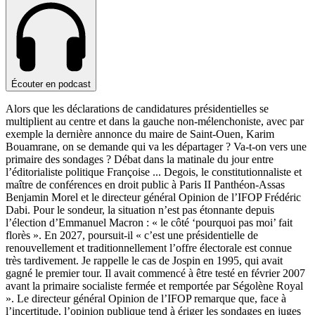
Écouter en podcast
Alors que les déclarations de candidatures présidentielles se
multiplient au centre et dans la gauche non-mélenchoniste, avec par
exemple la dernière annonce du maire de Saint-Ouen, Karim
Bouamrane, on se demande qui va les départager ? Va-t-on vers une
primaire des sondages ? Débat dans la matinale du jour entre
l’éditorialiste politique Françoise
...
Degois, le constitutionnaliste et
maître de conférences en droit public à Paris II Panthéon-Assas
Benjamin Morel et le directeur général Opinion de l’IFOP Frédéric
Dabi. Pour le sondeur, la situation n’est pas étonnante depuis
l’élection d’Emmanuel Macron : « le côté ‘pourquoi pas moi’ fait
florès ». En 2027, poursuit-il « c’est une présidentielle de
renouvellement et traditionnellement l’offre électorale est connue
très tardivement. Je rappelle le cas de Jospin en 1995, qui avait
gagné le premier tour. Il avait commencé à être testé en février 2007
avant la primaire socialiste fermée et remportée par Ségolène Royal
». Le directeur général Opinion de l’IFOP remarque que, face à
l’incertitude, l’opinion publique tend à ériger les sondages en juges