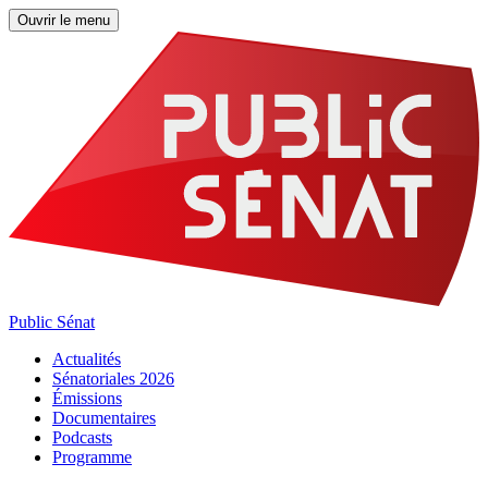
Ouvrir le menu
Public Sénat
Actualités
Sénatoriales 2026
Émissions
Documentaires
Podcasts
Programme