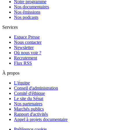
Notre programme
Nos documentaires
Nos émissions
Nos podcasts
Services
Espace Presse
Nous contacter
Newsletter
Où nous voir ?
Recrutement
Flux RSS
À propos
L'équipe
Conseil d'administration
Comité d'éthique
Le site du Sénat
Nos partenaires
Marchés publics
Rapport d'activités
Appel à projets documentaire
Préférence cookie