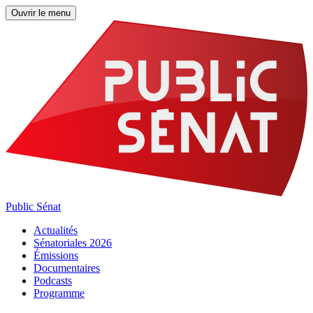
Ouvrir le menu
Public Sénat
Actualités
Sénatoriales 2026
Émissions
Documentaires
Podcasts
Programme