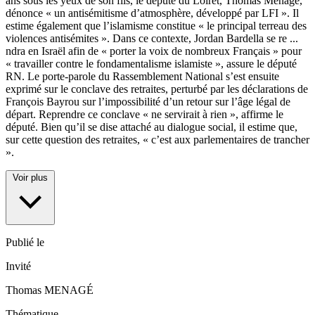
ans sous les yeux de son fils, le député du Loiret, Thomas Ménagé,
dénonce « un antisémitisme d’atmosphère, développé par LFI ». Il
estime également que l’islamisme constitue « le principal terreau des
violences antisémites ». Dans ce contexte, Jordan Bardella se re
...
ndra en Israël afin de « porter la voix de nombreux Français » pour
« travailler contre le fondamentalisme islamiste », assure le député
RN. Le porte-parole du Rassemblement National s’est ensuite
exprimé sur le conclave des retraites, perturbé par les déclarations de
François Bayrou sur l’impossibilité d’un retour sur l’âge légal de
départ. Reprendre ce conclave « ne servirait à rien », affirme le
député. Bien qu’il se dise attaché au dialogue social, il estime que,
sur cette question des retraites, « c’est aux parlementaires de trancher
».
Voir plus
Publié le
Invité
Thomas MENAGÉ
Thématique