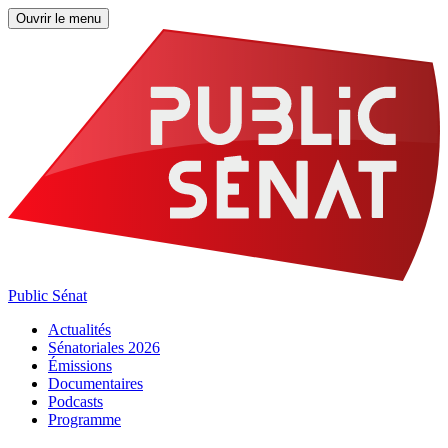
Ouvrir le menu
Public Sénat
Actualités
Sénatoriales 2026
Émissions
Documentaires
Podcasts
Programme