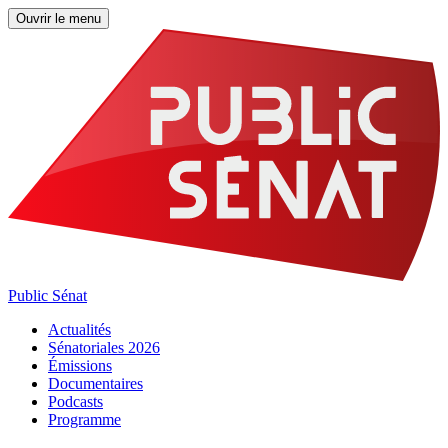
Ouvrir le menu
Public Sénat
Actualités
Sénatoriales 2026
Émissions
Documentaires
Podcasts
Programme