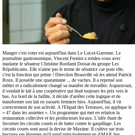
Manger c'est voter est aujourd'hui dans Le Lot-et-Garonne. Le
journaliste gastronomique, Vincent Ferniot a rendez-vous avec
madame le sénateur Christine Bonfanti Dossat du groupe Les
Républicains. Elle n'aime pas le terme de sénatrice car pour elle,
c'est la fonction qui prime ! Direction Beauville où les attend Patrick
Roux. Il possède une quarantaine
...
de vaches. Il a repensé son
métier et a radicalement changé sa manière de travailler. Auparavant,
il vendait le lait à une coopérative qui tirait toujours les prix vers le
bas. Au bord de la faillite, il décide d'arrêter cette logique et de
transformer son lait en yaourts fermiers bios. Aujourd'hui, il vit
correctement de son activité. A l'Ehpad des Terrasses, on applique le
« 47 dans les assiettes ». Un programme qui met en relation la
restauration collective et les producteurs locaux. L'idée étant de
favoriser les circuits courts et de lutter contre le gaspillage. Les
circuits courts sont aussi la devise de Maxime. Il cultive sur trois
hectares ses légumes qu'il vend principalement en AMAP. Ses