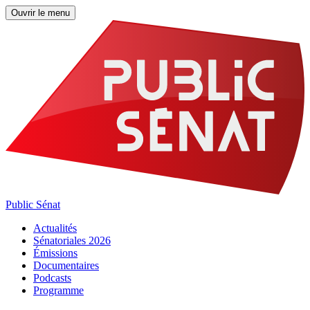
Ouvrir le menu
Public Sénat
Actualités
Sénatoriales 2026
Émissions
Documentaires
Podcasts
Programme