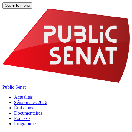
Ouvrir le menu
Public Sénat
Actualités
Sénatoriales 2026
Émissions
Documentaires
Podcasts
Programme