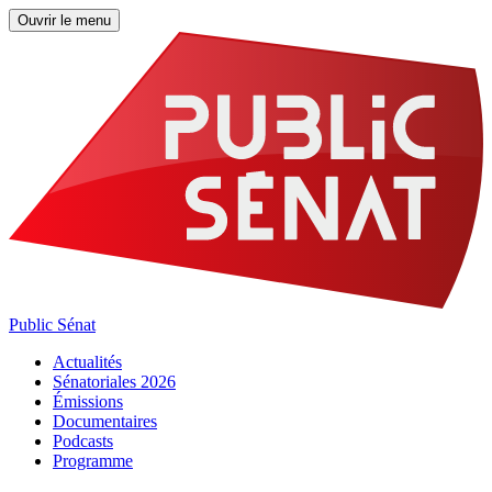
Ouvrir le menu
Public Sénat
Actualités
Sénatoriales 2026
Émissions
Documentaires
Podcasts
Programme