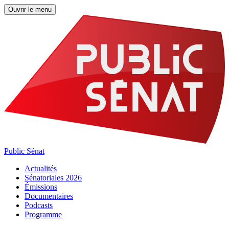
Ouvrir le menu
Public Sénat
Actualités
Sénatoriales 2026
Émissions
Documentaires
Podcasts
Programme