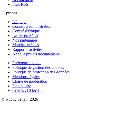
Flux RSS
À propos
L'équipe
Conseil d'administration
Comité d'éthique
Le site du Sénat
Nos partenaires
Marchés publics
Rapport d'activités
Appel à projets documentaire
Préférence cookie
Politique de gestion des cookies
Politique de protection des données
Mentions légales
Charte de modération
Plan du site
Crédits : GO&UP
© Public Sénat - 2026