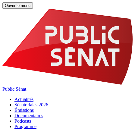
Ouvrir le menu
Public Sénat
Actualités
Sénatoriales 2026
Émissions
Documentaires
Podcasts
Programme