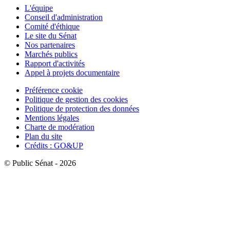
L'équipe
Conseil d'administration
Comité d'éthique
Le site du Sénat
Nos partenaires
Marchés publics
Rapport d'activités
Appel à projets documentaire
Préférence cookie
Politique de gestion des cookies
Politique de protection des données
Mentions légales
Charte de modération
Plan du site
Crédits : GO&UP
© Public Sénat - 2026