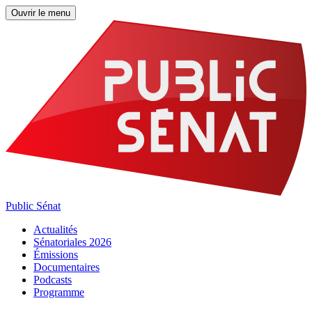
Ouvrir le menu
Public Sénat
Actualités
Sénatoriales 2026
Émissions
Documentaires
Podcasts
Programme