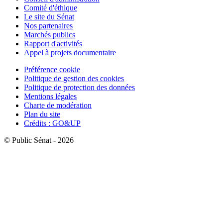
Comité d'éthique
Le site du Sénat
Nos partenaires
Marchés publics
Rapport d'activités
Appel à projets documentaire
Préférence cookie
Politique de gestion des cookies
Politique de protection des données
Mentions légales
Charte de modération
Plan du site
Crédits : GO&UP
© Public Sénat - 2026