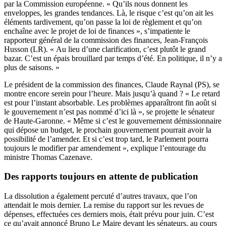
par la Commission européenne. « Qu’ils nous donnent les
enveloppes, les grandes tendances. Là, le risque c’est qu’on ait les
éléments tardivement, qu’on passe la loi de règlement et qu’on
enchaîne avec le projet de loi de finances », s’impatiente le
rapporteur général de la commission des finances, Jean-François
Husson (LR). « Au lieu d’une clarification, c’est plutôt le grand
bazar. C’est un épais brouillard par temps d’été. En politique, il n’y a
plus de saisons. »
Le président de la commission des finances, Claude Raynal (PS), se
montre encore serein pour l’heure. Mais jusqu’à quand ? « Le retard
est pour l’instant absorbable. Les problèmes apparaîtront fin août si
le gouvernement n’est pas nommé d’ici là », se projette le sénateur
de Haute-Garonne. « Même si c’est le gouvernement démissionnaire
qui dépose un budget, le prochain gouvernement pourrait avoir la
possibilité de l’amender. Et si c’est trop tard, le Parlement pourra
toujours le modifier par amendement », explique l’entourage du
ministre Thomas Cazenave.
Des rapports toujours en attente de publication
La dissolution a également percuté d’autres travaux, que l’on
attendait le mois dernier. La remise du rapport sur les revues de
dépenses, effectuées ces derniers mois, était prévu pour juin. C’est
ce qu’avait annoncé Bruno Le Maire devant les sénateurs, au cours