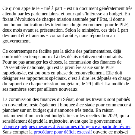
Ce qu’on appelle le « tiré à part » est un document généralement très
attendu par les parlementaires, et pour qui s’intéresse au budget. En
fixant l’évolution de chaque mission assumée par l’Etat, il donne
une bonne indication des intentions du gouvernement pour le PLF,
deux mois avant sa présentation. Selon le ministère, ces tirés à part
devraient être transmis « courant août », nous répond-on au
gouvernement.
Ce contretemps ne facilite pas la tâche des parlementaires, déjà
confrontés en temps normal à des délais relativement contraints.
Pour ne pas arranger les choses, la commission des finances de
l’Assemblée nationale, qui est la première saisie sur le PLF
rappelons-le, est toujours en phase de renouvellement. Elle doit
désigner ses rapporteurs spéciaux, c’est-à-dire les députés en charge
du rapport de chaque mission budgétaire, le 29 juillet. La moitié de
ses membres sont par ailleurs nouveaux.
La commission des finances du Sénat, dont les travaux sont publiés
en novembre, reste également bloquée à ce stade pour commencer à
plancher sur un budget qui s’annonce très tendu. En raison
notamment d’un accident budgétaire sur les recettes fin 2023, qui a
sensiblement dégradé la trajectoire, avant que le gouvernement
n’opère quelques mesures d’économies d’urgence à partir de février
.
Sans compter la
procédure pour déficit excessif
ouverte ce mois-ci