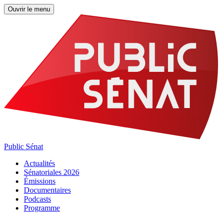
Ouvrir le menu
Public Sénat
Actualités
Sénatoriales 2026
Émissions
Documentaires
Podcasts
Programme