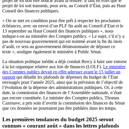
projet de loi doit être bouclé avant la rentrée. Il faut en effet que le
projet de loi soit transmis, pour avis, au Conseil d’État, puis au Haut
Conseil des finances publiques.
« On se met en condition pour être prêt à respecter les prochaines
échéances, avec un envoi d’un PLF fin août au Conseil d’Etat et le
13 septembre au Haut Conseil des finances publiques », nous
indique-t-on au ministère des Comptes publics. « Le sujet, s’il n’y a
pas de nouveau gouvernement qui est nommé avant la fin du mois
d’août, ce sera au gouvernement démissionnaire de déposer ce
texte », souligne également le ministère à Public Sénat.
La situation politique inédite a déjà conduit Bercy à faire une entorse
à la loi organique relative aux lois de finances (LOLF).
Le ministère
des Comptes publics devait en effet adresser avant le 15 juillet un
rapport
qui détaille les plafonds de dépenses du budget de l’Etat
envisagés pour l’année 2025, ainsi que la prévision de l’objectif de
l’évolution de la dépense des administrations publiques. Or, à cette
date, la commission des finances de l’Assemblée nationale, n’était
pas encore constituée. Le ministre des Comptes publics, Thomas
Cazenave, a pris soin d’avertir la commission des finances du Sénat
que ces données ne pourraient pas être publiées dans les temps.
Les premières tendances du budget 2025 seront
connues « courant août » dans les lettres plafonds