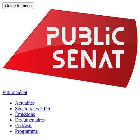
Ouvrir le menu
Public Sénat
Actualités
Sénatoriales 2026
Émissions
Documentaires
Podcasts
Programme