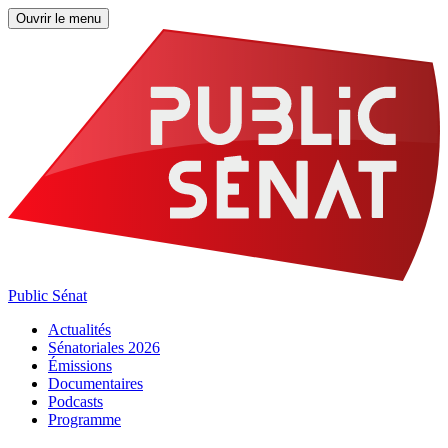
Ouvrir le menu
Public Sénat
Actualités
Sénatoriales 2026
Émissions
Documentaires
Podcasts
Programme