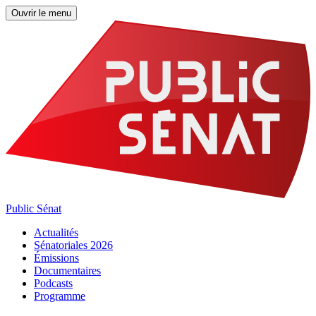
Ouvrir le menu
Public Sénat
Actualités
Sénatoriales 2026
Émissions
Documentaires
Podcasts
Programme