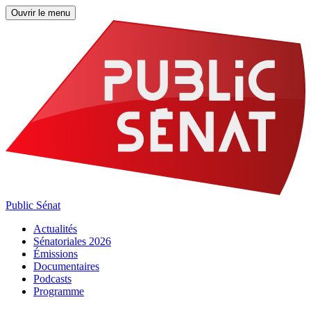
Ouvrir le menu
Public Sénat
Actualités
Sénatoriales 2026
Émissions
Documentaires
Podcasts
Programme