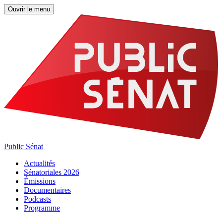
Ouvrir le menu
Public Sénat
Actualités
Sénatoriales 2026
Émissions
Documentaires
Podcasts
Programme