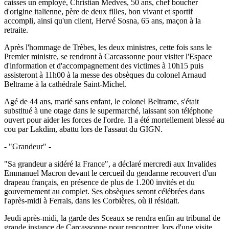
caisses un employé, Christian Medves, 50 ans, chef boucher
d'origine italienne, père de deux filles, bon vivant et sportif
accompli, ainsi qu'un client, Hervé Sosna, 65 ans, maçon à la
retraite.
Après l'hommage de Trèbes, les deux ministres, cette fois sans le
Premier ministre, se rendront à Carcassonne pour visiter l'Espace
d'information et d'accompagnement des victimes à 10h15 puis
assisteront à 11h00 à la messe des obsèques du colonel Arnaud
Beltrame à la cathédrale Saint-Michel.
Agé de 44 ans, marié sans enfant, le colonel Beltrame, s'était
substitué à une otage dans le supermarché, laissant son téléphone
ouvert pour aider les forces de l'ordre. Il a été mortellement blessé au
cou par Lakdim, abattu lors de l'assaut du GIGN.
- "Grandeur" -
"Sa grandeur a sidéré la France", a déclaré mercredi aux Invalides
Emmanuel Macron devant le cercueil du gendarme recouvert d'un
drapeau français, en présence de plus de 1.200 invités et du
gouvernement au complet. Ses obsèques seront célébrées dans
l'après-midi à Ferrals, dans les Corbières, où il résidait.
Jeudi après-midi, la garde des Sceaux se rendra enfin au tribunal de
grande instance de Carcassonne pour rencontrer, lors d'une visite