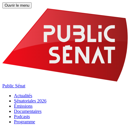
Ouvrir le menu
Public Sénat
Actualités
Sénatoriales 2026
Émissions
Documentaires
Podcasts
Programme