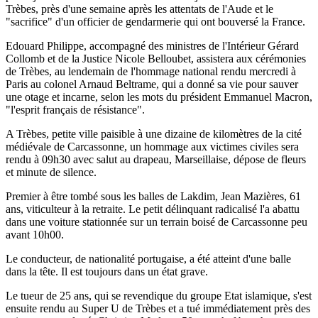
Trèbes, près d'une semaine après les attentats de l'Aude et le
"sacrifice" d'un officier de gendarmerie qui ont bouversé la France.
Edouard Philippe, accompagné des ministres de l'Intérieur Gérard
Collomb et de la Justice Nicole Belloubet, assistera aux cérémonies
de Trèbes, au lendemain de l'hommage national rendu mercredi à
Paris au colonel Arnaud Beltrame, qui a donné sa vie pour sauver
une otage et incarne, selon les mots du président Emmanuel Macron,
"l'esprit français de résistance".
A Trèbes, petite ville paisible à une dizaine de kilomètres de la cité
médiévale de Carcassonne, un hommage aux victimes civiles sera
rendu à 09h30 avec salut au drapeau, Marseillaise, dépose de fleurs
et minute de silence.
Premier à être tombé sous les balles de Lakdim, Jean Mazières, 61
ans, viticulteur à la retraite. Le petit délinquant radicalisé l'a abattu
dans une voiture stationnée sur un terrain boisé de Carcassonne peu
avant 10h00.
Le conducteur, de nationalité portugaise, a été atteint d'une balle
dans la tête. Il est toujours dans un état grave.
Le tueur de 25 ans, qui se revendique du groupe Etat islamique, s'est
ensuite rendu au Super U de Trèbes et a tué immédiatement près des