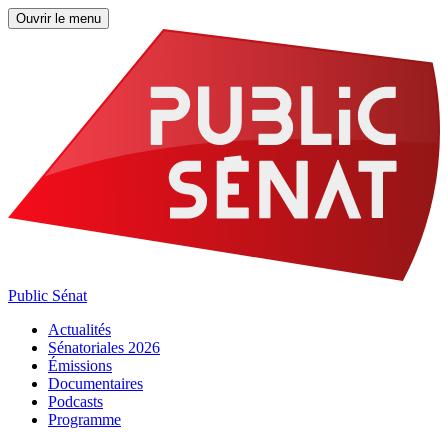
Ouvrir le menu
Public Sénat
Actualités
Sénatoriales 2026
Émissions
Documentaires
Podcasts
Programme