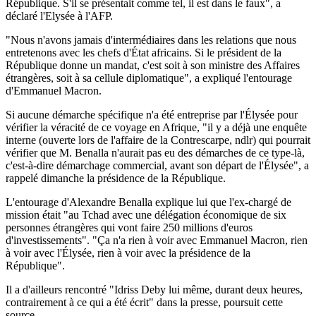
République. S'il se présentait comme tel, il est dans le faux", a
déclaré l'Elysée à l'AFP.
"Nous n'avons jamais d'intermédiaires dans les relations que nous
entretenons avec les chefs d'État africains. Si le président de la
République donne un mandat, c'est soit à son ministre des Affaires
étrangères, soit à sa cellule diplomatique", a expliqué l'entourage
d'Emmanuel Macron.
Si aucune démarche spécifique n'a été entreprise par l'Élysée pour
vérifier la véracité de ce voyage en Afrique, "il y a déjà une enquête
interne (ouverte lors de l'affaire de la Contrescarpe, ndlr) qui pourrait
vérifier que M. Benalla n'aurait pas eu des démarches de ce type-là,
c'est-à-dire démarchage commercial, avant son départ de l'Élysée", a
rappelé dimanche la présidence de la République.
L'entourage d'Alexandre Benalla explique lui que l'ex-chargé de
mission était "au Tchad avec une délégation économique de six
personnes étrangères qui vont faire 250 millions d'euros
d'investissements". "Ça n'a rien à voir avec Emmanuel Macron, rien
à voir avec l'Élysée, rien à voir avec la présidence de la
République".
Il a d'ailleurs rencontré "Idriss Deby lui même, durant deux heures,
contrairement à ce qui a été écrit" dans la presse, poursuit cette
source.