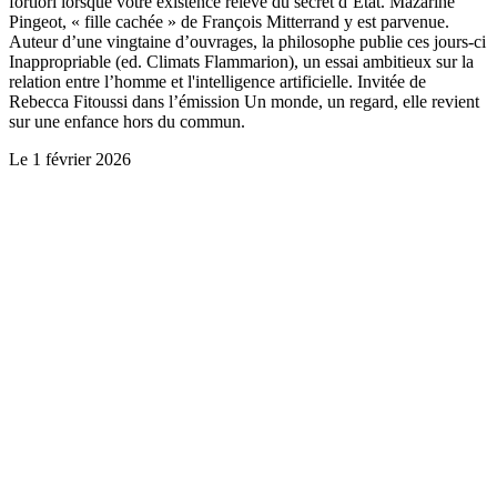
fortiori lorsque votre existence relève du secret d’Etat. Mazarine
Pingeot, « fille cachée » de François Mitterrand y est parvenue.
Auteur d’une vingtaine d’ouvrages, la philosophe publie ces jours-ci
Inappropriable (ed. Climats Flammarion), un essai ambitieux sur la
relation entre l’homme et l'intelligence artificielle. Invitée de
Rebecca Fitoussi dans l’émission Un monde, un regard, elle revient
sur une enfance hors du commun.
Le
1 février 2026