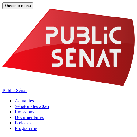
Ouvrir le menu
Public Sénat
Actualités
Sénatoriales 2026
Émissions
Documentaires
Podcasts
Programme