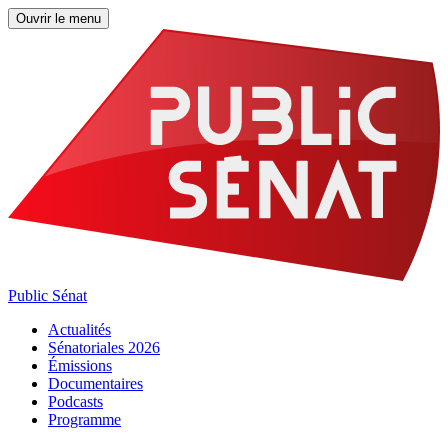
Ouvrir le menu
Public Sénat
Actualités
Sénatoriales 2026
Émissions
Documentaires
Podcasts
Programme