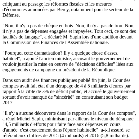
critiquant au passage les réformes fiscales et les mesures
d'économies annoncées par Bercy, notamment pour le secteur de la
Défense.
"Non, il n'y a pas de chèque en bois. Non, il n'y a pas de trou. Non,
il n'y a pas de dépenses engagées et impayées. Tout ceci, ce sont des
facilités de langage", a déclaré M. Sapin lors d'une audition devant
la Commission des Finances de l'Assemblée nationale.
"Pourquoi cette dramatisation? Il y a quelque chose d'assez
habituel", a ajouté l'ancien ministre, accusant le gouvernement de
vouloir justifier la mise en oeuvre de "décisions difficiles" liées aux
engagements de campagne du président de la République.
Dans son audit des finances publiques publié fin juin, la Cour des
comptes avait fait état d'un dérapage de 4 à 5 milliards d'euros par
rapport à la cible de 3% de déficit public, et accusé le gouvernement
sortant d'avoir manqué de "sincérité" en construisant son budget
2017.
"Il n'y a aucune découverte dans le rapport de la Cour des comptes",
a réagi Michel Sapin, minimisant par ailleurs le niveau du dérapage.
"4,5 milliards d'efforts pour faire face aux dépenses en cours
d'année, c'est exactement dans l'épure habituelle", a-t-il assuré, se
référant aux chiffres de 2015 (4 milliards) et 2016 (5,8 milliards).