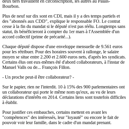
deux tiers travaillent en circonscription, les autres au Palais-
Bourbon.
Plus de neuf sur dix sont en CDI, mais il y a des temps partiels et
des "abonnés aux CDD", explique le responsable FO. Le contrat
cesse à la fin du mandat si le député n'est pas réélu. Longtemps sans
statut, ils bénéficieront à compter du 1er mars à l'Assemblée d'un
accord collectif (prime de précarité...).
Chaque député dispose d'une enveloppe mensuelle de 9.561 euros
pour les rétribuer. Pour des horaires souvent à rallonge, le salaire
moyen se situe entre 2.200 et 2.600 euros nets, d'après les syndicats.
Certains élus ont eux-mêmes été d'abord collaborateurs, à l'instar de
Manuel Valls ou de... François Fillon.
- Un proche peut-il être collaborateur? -
Sur le papier, rien ne l'interdit. 10 à 15% des 900 parlementaires ont
un collaborateur qui porte le même nom qu'eux, au vu de leurs
déclarations d'intérêts en 2014. Certains liens sont toutefois difficiles
à établir.
Pour justifier ces embauches, certains mettent en avant les
"compétences" des intéressés, leur "loyauté" ou encore le fait de
pouvoir voir leur famille, dans le cadre d'un mandat prenant.