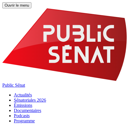
Ouvrir le menu
Public Sénat
Actualités
Sénatoriales 2026
Émissions
Documentaires
Podcasts
Programme