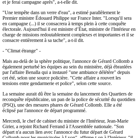
et je ferai campagne après", a-t-elle dit.
"Une tempête dans un verre d'eau", a estimé parallèlement le
Premier ministre Édouard Philippe sur France Inter. "Lorsqu'il sera
en campagne (...) il se consacrera à temps plein à cette conquête
électorale. Aujourd'hui il est ministre d’État, ministre de l'Intérieur en
charge de missions redoutablement complexes et importantes et il se
consacre entièrement à sa tache", a-t-il dit.
- "Climat étrange" -
Mais au-delà de la sphère politique, l'annonce de Gérard Collomb a
également perturbé les équipes au sein du ministère, déjà ébranlées
par l'affaire Benalla qui a instauré "une ambiance délétère" depuis
cet été, selon une source policière. "Cette affaire a rouvert les
tensions entre gendarmerie et police", selon cette source.
La semaine aurait dû être la semaine du lancement des Quartiers de
reconquête républicaine, un pan de la police de sécurité du quotidien
(PSQ), une des mesures phares de Gérard Collomb. Elle a été
éclipsé par l'annonce de départ programmé.
Mercredi, le chef de cabinet du ministre de l'Intérieur, Jean-Marie
Girier, a rejoint Richard Ferrand à l'Assemblée nationale. "Son
départ n'a aucun lien avec l'annonce du futur départ de Gérard
Collomb pour les municipales à Lyon", affirme-t-on à l'Intérieur, "il