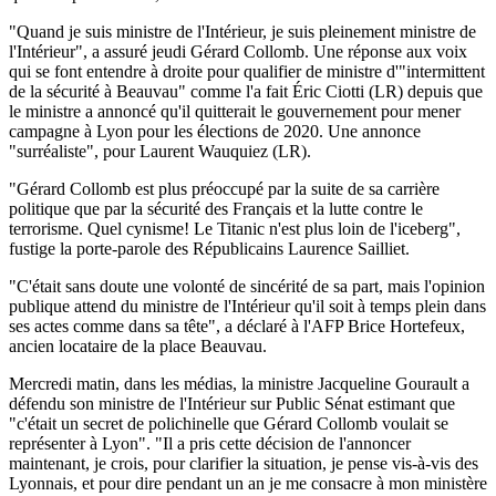
"Quand je suis ministre de l'Intérieur, je suis pleinement ministre de
l'Intérieur", a assuré jeudi Gérard Collomb. Une réponse aux voix
qui se font entendre à droite pour qualifier de ministre d'"intermittent
de la sécurité à Beauvau" comme l'a fait Éric Ciotti (LR) depuis que
le ministre a annoncé qu'il quitterait le gouvernement pour mener
campagne à Lyon pour les élections de 2020. Une annonce
"surréaliste", pour Laurent Wauquiez (LR).
"Gérard Collomb est plus préoccupé par la suite de sa carrière
politique que par la sécurité des Français et la lutte contre le
terrorisme. Quel cynisme! Le Titanic n'est plus loin de l'iceberg",
fustige la porte-parole des Républicains Laurence Sailliet.
"C'était sans doute une volonté de sincérité de sa part, mais l'opinion
publique attend du ministre de l'Intérieur qu'il soit à temps plein dans
ses actes comme dans sa tête", a déclaré à l'AFP Brice Hortefeux,
ancien locataire de la place Beauvau.
Mercredi matin, dans les médias, la ministre Jacqueline Gourault a
défendu son ministre de l'Intérieur sur Public Sénat estimant que
"c'était un secret de polichinelle que Gérard Collomb voulait se
représenter à Lyon". "Il a pris cette décision de l'annoncer
maintenant, je crois, pour clarifier la situation, je pense vis-à-vis des
Lyonnais, et pour dire pendant un an je me consacre à mon ministère