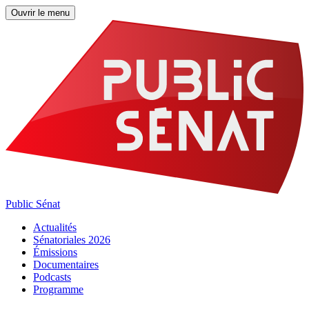
Ouvrir le menu
Public Sénat
Actualités
Sénatoriales 2026
Émissions
Documentaires
Podcasts
Programme