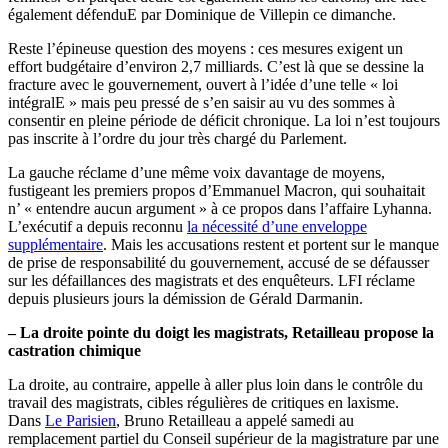
également défenduE par Dominique de Villepin ce dimanche.
Reste l’épineuse question des moyens : ces mesures exigent un
effort budgétaire d’environ 2,7 milliards. C’est là que se dessine la
fracture avec le gouvernement, ouvert à l’idée d’une telle « loi
intégralE » mais peu pressé de s’en saisir au vu des sommes à
consentir en pleine période de déficit chronique. La loi n’est toujours
pas inscrite à l’ordre du jour très chargé du Parlement.
La gauche réclame d’une même voix davantage de moyens,
fustigeant les premiers propos d’Emmanuel Macron, qui souhaitait
n’ « entendre aucun argument » à ce propos dans l’affaire Lyhanna.
L’exécutif a depuis reconnu
la nécessité d’une enveloppe
supplémentaire
. Mais les accusations restent et portent sur le manque
de prise de responsabilité du gouvernement, accusé de se défausser
sur les défaillances des magistrats et des enquêteurs. LFI réclame
depuis plusieurs jours la démission de Gérald Darmanin.
– La droite pointe du doigt les magistrats, Retailleau propose la
castration chimique
La droite, au contraire, appelle à aller plus loin dans le contrôle du
travail des magistrats, cibles régulières de critiques en laxisme.
Dans
Le Parisien
, Bruno Retailleau a appelé samedi au
remplacement partiel du Conseil supérieur de la magistrature par une