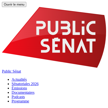
Ouvrir le menu
Public Sénat
Actualités
Sénatoriales 2026
Émissions
Documentaires
Podcasts
Programme