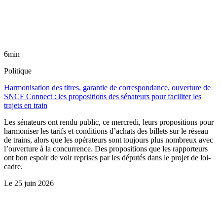
6min
Politique
Harmonisation des titres, garantie de correspondance, ouverture de
SNCF Connect : les propositions des sénateurs pour faciliter les
trajets en train
Les sénateurs ont rendu public, ce mercredi, leurs propositions pour
harmoniser les tarifs et conditions d’achats des billets sur le réseau
de trains, alors que les opérateurs sont toujours plus nombreux avec
l’ouverture à la concurrence. Des propositions que les rapporteurs
ont bon espoir de voir reprises par les députés dans le projet de loi-
cadre.
Le
25 juin 2026