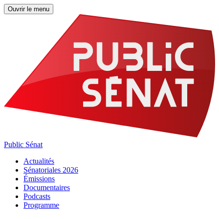
Ouvrir le menu
Public Sénat
Actualités
Sénatoriales 2026
Émissions
Documentaires
Podcasts
Programme