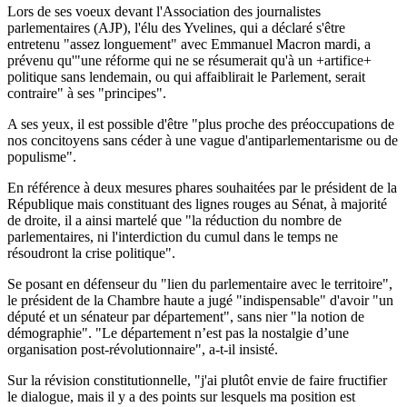
Lors de ses voeux devant l'Association des journalistes
parlementaires (AJP), l'élu des Yvelines, qui a déclaré s'être
entretenu "assez longuement" avec Emmanuel Macron mardi, a
prévenu qu'"une réforme qui ne se résumerait qu'à un +artifice+
politique sans lendemain, ou qui affaiblirait le Parlement, serait
contraire" à ses "principes".
A ses yeux, il est possible d'être "plus proche des préoccupations de
nos concitoyens sans céder à une vague d'antiparlementarisme ou de
populisme".
En référence à deux mesures phares souhaitées par le président de la
République mais constituant des lignes rouges au Sénat, à majorité
de droite, il a ainsi martelé que "la réduction du nombre de
parlementaires, ni l'interdiction du cumul dans le temps ne
résoudront la crise politique".
Se posant en défenseur du "lien du parlementaire avec le territoire",
le président de la Chambre haute a jugé "indispensable" d'avoir "un
député et un sénateur par département", sans nier "la notion de
démographie". "Le département n’est pas la nostalgie d’une
organisation post-révolutionnaire", a-t-il insisté.
Sur la révision constitutionnelle, "j'ai plutôt envie de faire fructifier
le dialogue, mais il y a des points sur lesquels ma position est