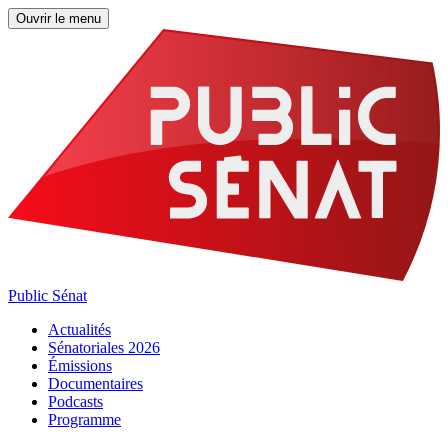
Ouvrir le menu
Public Sénat
Actualités
Sénatoriales 2026
Émissions
Documentaires
Podcasts
Programme