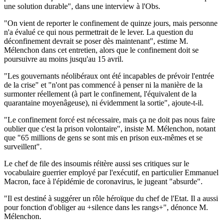
une solution durable", dans une interview à l'Obs.
"On vient de reporter le confinement de quinze jours, mais personne
n'a évalué ce qui nous permettrait de le lever. La question du
déconfinement devrait se poser dès maintenant", estime M.
Mélenchon dans cet entretien, alors que le confinement doit se
poursuivre au moins jusqu'au 15 avril.
"Les gouvernants néolibéraux ont été incapables de prévoir l'entrée
de la crise" et "n'ont pas commencé à penser ni la manière de la
surmonter réellement (à part le confinement, l'équivalent de la
quarantaine moyenâgeuse), ni évidemment la sortie", ajoute-t-il.
"Le confinement forcé est nécessaire, mais ça ne doit pas nous faire
oublier que c'est la prison volontaire", insiste M. Mélenchon, notant
que "65 millions de gens se sont mis en prison eux-mêmes et se
surveillent".
Le chef de file des insoumis réitère aussi ses critiques sur le
vocabulaire guerrier employé par l'exécutif, en particulier Emmanuel
Macron, face à l'épidémie de coronavirus, le jugeant "absurde".
"Il est destiné à suggérer un rôle héroïque du chef de l'Etat. Il a aussi
pour fonction d'obliger au +silence dans les rangs+", dénonce M.
Mélenchon.