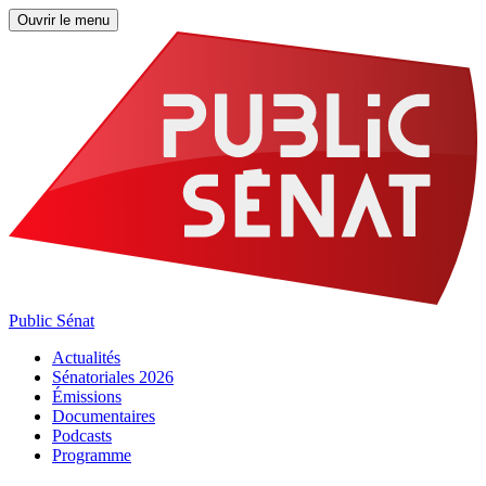
Ouvrir le menu
Public Sénat
Actualités
Sénatoriales 2026
Émissions
Documentaires
Podcasts
Programme