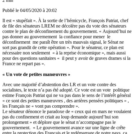
2 min
Publié le
04/05/2020 à 20:02
Il est « stupéfait ». À la sortie de l’hémicycle, François Patriat, chef
de file des sénateurs LREM ne décolère pas du vote des sénateurs
contre le plan de déconfinement du gouvernement. « Aujourd’hui ne
pas donner au gouvernement la confiance pour mener le
déconfinement me paraît être un très mauvais signal, le Sénat ne
sort pas grandit de cette opération ». Pour le sénateur, ce plan est
nécessaire non seulement « à la reprise économique », mais aussi
pour des questions sanitaires « il peut y avoir de graves drames si la
France ne repart pas ».
« Un vote de petites manœuvres »
Avec une majorité d’abstention des LR et un vote contre des
socialistes, le texte n’a pas été adopté. Ce vote est un vote politique
estime François Patriat qui ne va pas dans le sens de l’intérêt général
« ce sont des petites manœuvres , des arrières pensées politiques » ,
les Français ne « vont pas comprendre ».
Le sénateur dénonce le paradoxe de « ceux qui en mars ne voulaient
pas du confinement et criait au loup demande aujourd’hui son
prolongement » et déplore que le sénat n’accompagne pas le
gouvernement. « Le gouvernement avance sur une ligne de crête
entre la protection des Français et le redémarrage de notre pays, ça