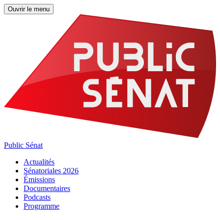
Ouvrir le menu
Public Sénat
Actualités
Sénatoriales 2026
Émissions
Documentaires
Podcasts
Programme