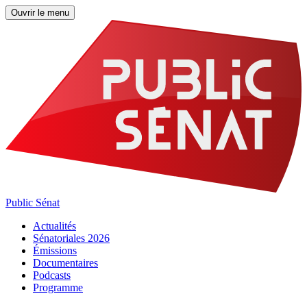
Ouvrir le menu
Public Sénat
Actualités
Sénatoriales 2026
Émissions
Documentaires
Podcasts
Programme