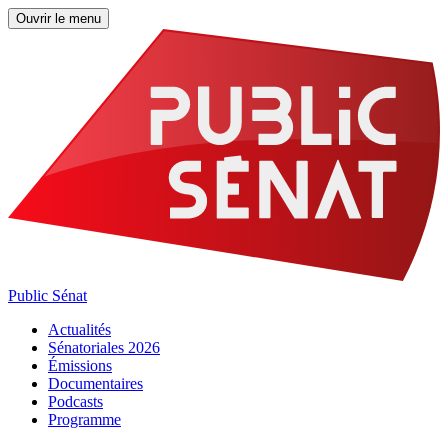
Ouvrir le menu
Public Sénat
Actualités
Sénatoriales 2026
Émissions
Documentaires
Podcasts
Programme