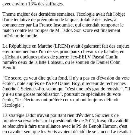
avec environ 13% des suffrages.
Thème majeur des dernières semaines, l'écologie avait fait l'objet
d'une tentative de préemption de la quasi-totalité des listes, à
commencer par La France Insoumise, qui entendait remporter le
match contre les troupes de M. Jadot. Son score est finalement
inférieur de moitié.
La République en Marche (LREM) avait également fait des enjeux
environnementaux l'un de ses principaux chevaux de bataille, en
affichant quelques prises de guerre: l'ex-EELV Pascal Canfin,
numéro deux de la liste Loiseau, ou le soutien de Daniel Cohn-
Bendit.
"Ce score, ça veut dire qu'au fond, il n'y a pas eu d'évasion du vote
écolo", note auprès de l'AFP Daniel Boy, directeur de recherches
émérite à Sciences-Po, selon qui "c'est une très grande réussite". "Il
y a eu une grosse mobilisation", poursuit ce spécialiste du vote
écolo, "les électeurs ont préféré ceux qui ont toujours défendu
l'écologie".
La stratégie Jadot n'avait pourtant rien d'évident. Soucieux de
prendre sa revanche sur la présidentielle de 2017, lorsqu'il avait dû
se résoudre à faire une alliance avec le PS de Benoît Hamon, c'est
en cavalier seul que les Verts avaient décidé de se lancer. Le résultat