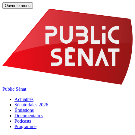
Ouvrir le menu
Public Sénat
Actualités
Sénatoriales 2026
Émissions
Documentaires
Podcasts
Programme