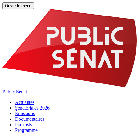
Ouvrir le menu
Public Sénat
Actualités
Sénatoriales 2026
Émissions
Documentaires
Podcasts
Programme