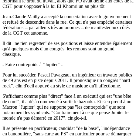
réformant le droit du travail, alors que FO avait défilé aux côtés de la
CGT pour s'opposer à la loi El-Khomri un an plus tôt.
Jean-Claude Mailly a accepté la concertation avec le gouvernement
et refusé de descendre dans la rue. Ce qui n'a pas empêché certaines
fédérations -- par ailleurs très autonomes -- de manifester aux côtés
de la CGT cet automne.
Il dit "ne rien regretter" de ses positions et laisse entendre également
qu'à quelques mois d'un congrès, les remous sont un grand
classique.
- Faire contrepoids à "Jupiter" -
Pour lui succéder, Pascal Pavageau, un ingénieur en travaux publics
de 49 ans est en piste depuis 2011. Il pronostique un congrès "hard
rock", clin d'oeil appuyé au style de musique qu'il affectionne.
S'affichant comme plus "direct" face à un exécutif qui est "une bête
de com'", il a déjà commencé à sortir le bazooka. Et s'en prend à un
Macron "Jupiter" qui ne supporte pas "les contrepoids" que sont
notamment les syndicats. "Contrairement à ce que pense Jupiter le
monde n'a pas démarré en 2017", cingle-t-il.
Il se présente en pacificateur, candidat "de la base", l'indépendance
en bandoulière, "sans carte au PS" en particulier pour se démarquer