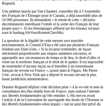
Regnard.
Une
pétition
lancée par Yan Chantrel, conseiller élu à l’Assemblée
des Français de l’Étranger pour le Canada, a déjà rassemblé plus de
16 000 personnes. Ils demandent « le retrait de cette « décision
discriminatoire interdisant l’entrée et la sortie des Français de leur
propre pays ». Et les témoignages affluent sur les réseaux sociaux
sous le hashtag #JeVeuxRentrerChezMoi.
La question de la légalité de cette mesure sera tranchée
prochainement, le Conseil d’Etat a été saisi par plusieurs Français
résidant aux Etats-Unis. « Si la loi peut restreindre, de façon
strictement proportionnée aux risques sanitaires encourus, et
appropriée aux circonstances de temps et de lieu, le droit d’aller et
venir sur le territoire français et le droit de le quitter. Il est impossible
de restreindre d’aucune façon ou d’interdire à un ressortissant
français de revenir en France », assure dans
le Figaro
, Me Pierre
Ciric, avocat à New York qui a déposé le recours devant la plus
haute juridiction administrative.
Damien Regnard déplore cette décision prise « à la va-vite et sans la
consultation des élus établis hors de France, mais surtout l’atteinte
aux libertés fondamentales qu’elle entraîne. L’élu met en avant
l’article 4 de la Convention de sauvegarde des droits de l’Homme et
des libertés fondamentales selon lequel, « nul ne peut être privé du