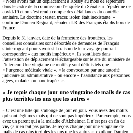
« Nous avons fait un déplacement à Roissy au mois de septembre
dans le cadre de la commission d’enquête du Sénat sur l’épidémie de
covid-19 et on s’est rendu compte des défaillances du contrôle
sanitaire. La doctrine : tester, tracer, isoler, était inexistante. »
confirme Damien Regnard, sénateur LR des Français établis hors de
France
Depuis le 31 janvier, date de la fermeture des frontières, les
conseillers consulaires sont débordés de demandes de Français
s’interrogeant pour savoir si la raison de leur voyage pourrait
correspondre « aux motifs impérieux ». Ils sont listés dans
l’attestation de déplacement
téléchargeable sur le site du ministère de
l’intérieur. Une vingtaine de motifs y sont définis tels que
« l’urgence médicale vitale », « la convocation par une autorité
judiciaire ou administrative » ou encore « l’assistance aux personnes
âgées, malades ou handicapées ».
« Je reçois chaque jour une vingtaine de mails de cas
plus terribles les uns que les autres »
« C’est une liste qui s’allonge de jour en jour. Vous avez des motifs
qui sont légitimes mais qui ne sont pas impérieux. Par exemple, vous
avez un parent qui a la maladie d’Alzheimer. Il n’est pas en fin de
vie, ça n’en fait pas partie. Je reçois chaque jour une vingtaine de
mails de cas plus terribles les uns que les autres », explique Damien