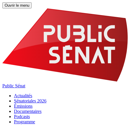
Ouvrir le menu
Public Sénat
Actualités
Sénatoriales 2026
Émissions
Documentaires
Podcasts
Programme