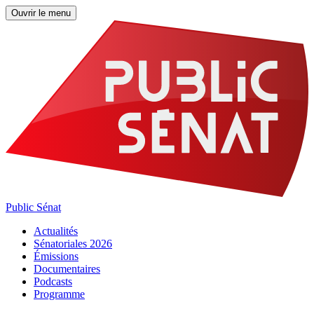
Ouvrir le menu
Public Sénat
Actualités
Sénatoriales 2026
Émissions
Documentaires
Podcasts
Programme