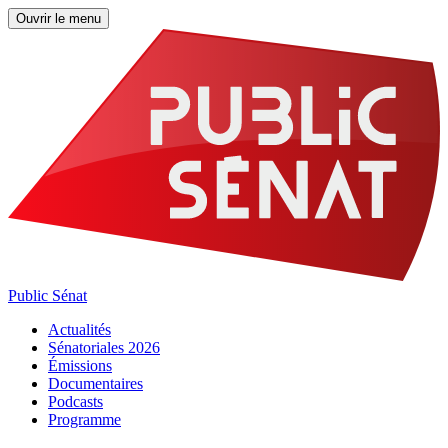
Ouvrir le menu
Public Sénat
Actualités
Sénatoriales 2026
Émissions
Documentaires
Podcasts
Programme