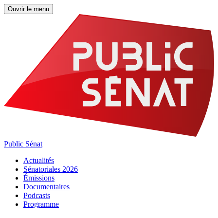
Ouvrir le menu
Public Sénat
Actualités
Sénatoriales 2026
Émissions
Documentaires
Podcasts
Programme