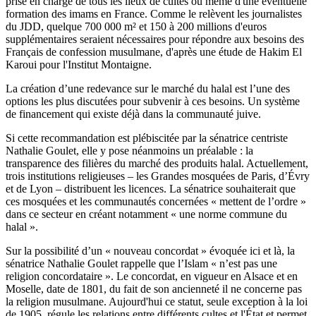
prise en charge de tous les lieux de cultes ou même d'une éventuelle
formation des imams en France. Comme le relèvent les journalistes
du JDD, quelque 700 000 m² et 150 à 200 millions d'euros
supplémentaires seraient nécessaires pour répondre aux besoins des
Français de confession musulmane, d'après une étude de Hakim El
Karoui pour l'Institut Montaigne.
La création d’une redevance sur le marché du halal est l’une des
options les plus discutées pour subvenir à ces besoins. Un système
de financement qui existe déjà dans la communauté juive.
Si cette recommandation est plébiscitée par la sénatrice centriste
Nathalie Goulet, elle y pose néanmoins un préalable : la
transparence des filières du marché des produits halal. Actuellement,
trois institutions religieuses – les Grandes mosquées de Paris, d’Évry
et de Lyon – distribuent les licences. La sénatrice souhaiterait que
ces mosquées et les communautés concernées « mettent de l’ordre »
dans ce secteur en créant notamment « une norme commune du
halal ».
Sur la possibilité d’un « nouveau concordat » évoquée ici et là, la
sénatrice Nathalie Goulet rappelle que l’Islam « n’est pas une
religion concordataire ». Le concordat, en vigueur en Alsace et en
Moselle, date de 1801, du fait de son ancienneté il ne concerne pas
la religion musulmane. Aujourd'hui ce statut, seule exception à la loi
de 1905, régule les relations entre différents cultes et l'État et permet