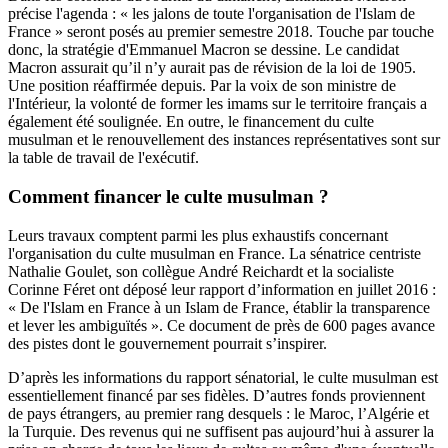
précise l'agenda : « les jalons de toute l'organisation de l'Islam de
France » seront posés au premier semestre 2018. Touche par touche
donc, la stratégie d'Emmanuel Macron se dessine. Le
candidat
Macron assurait qu’il n’y aurait pas de révision de la loi de 1905.
Une position réaffirmée depuis. Par la voix de son ministre de
l'Intérieur, la volonté de former les imams sur le territoire français a
également été soulignée. En outre, le financement du culte
musulman et le renouvellement des instances représentatives sont sur
la table de travail de l'exécutif.
Comment financer le culte musulman ?
Leurs travaux comptent parmi les plus exhaustifs concernant
l'organisation du culte musulman en France. La sénatrice centriste
Nathalie Goulet, son collègue André Reichardt et la socialiste
Corinne Féret ont déposé leur
rapport d’information
en juillet 2016 :
« De l'Islam en France à un Islam de France, établir la transparence
et lever les ambiguïtés ». Ce document de près de 600 pages avance
des pistes dont le gouvernement pourrait s’inspirer.
D’après les informations du rapport sénatorial, le culte musulman est
essentiellement financé par ses fidèles. D’autres fonds proviennent
de pays étrangers, au premier rang desquels : le Maroc, l’Algérie et
la Turquie. Des revenus qui ne suffisent pas aujourd’hui à assurer la