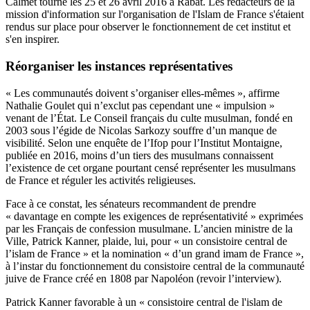
Calmet tourné les 25 et 26 avril 2016 à Rabat. Les rédacteurs de la
mission d'information sur l'organisation de l'Islam de France s'étaient
rendus sur place pour observer le fonctionnement de cet institut et
s'en inspirer.
Réorganiser les instances représentatives
« Les communautés doivent s’organiser elles-mêmes », affirme
Nathalie Goulet qui n’exclut pas cependant une « impulsion »
venant de l’État. Le Conseil français du culte musulman, fondé en
2003 sous l’égide de Nicolas Sarkozy souffre d’un manque de
visibilité. Selon une enquête de l’Ifop pour l’Institut Montaigne,
publiée en 2016, moins d’un tiers des musulmans connaissent
l’existence de cet organe pourtant censé représenter les musulmans
de France et réguler les activités religieuses.
Face à ce constat, les sénateurs recommandent de prendre
« davantage en compte les exigences de représentativité » exprimées
par les Français de confession musulmane. L’ancien ministre de la
Ville, Patrick Kanner, plaide, lui, pour « un consistoire central de
l’islam de France » et la nomination « d’un grand imam de France »,
à l’instar du fonctionnement du consistoire central de la communauté
juive de France créé en 1808 par Napoléon (revoir l’interview).
Patrick Kanner favorable à un « consistoire central de l'islam de