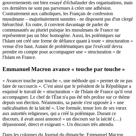
gouvernements ont bien essayé d'échafauder des organisations, mais
ces dernières ne sont pas parvenues à créer une adhésion.
Contrairement aux catholiques, les Français de confession
musulmane – majoritairement sunnites - ne disposent pas d'un clergé
hiérarchisé. En outre, il convient davantage de parler de
communautés au pluriel puisque les musulmans de France ne
représentent pas un bloc homogène. Aussi, les polémiques sur
l'Islam ont créé une forme de défiance quant à toute « structuration »
venue d'en haut. Autant de problématiques que l'exécutif devra
prendre en compte pour accompagner une « structuration » de
l'Islam en France.
Emmanuel Macron avance « touche par touche »
« Avancer touche par touche », une méthode qui « permet de ne pas
faire de raccourcis ». C'est ainsi que le président de la République a
esquissé le travail de « structuration » de l'Islam de France qu'il veut
accompagner. Le chef de l'État n'a pas été très prolixe sur ce thème
depuis son élection. Néanmoins, sa parole s'est opposée à « une
radicalisation de la laïcité ». Une formule, tenue lors de
ses vœux
aux autorités religieuses
, qui a créé la polémique. Durant ce
discours, il avait aussi annoncé « un discours sur la laïcité (…)
dépassionné, direct et exigeant ». Un discours très attendu.
Dans les colonnes du Journal du dimanche, Emmanuel Macron