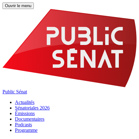
Ouvrir le menu
Public Sénat
Actualités
Sénatoriales 2026
Émissions
Documentaires
Podcasts
Programme