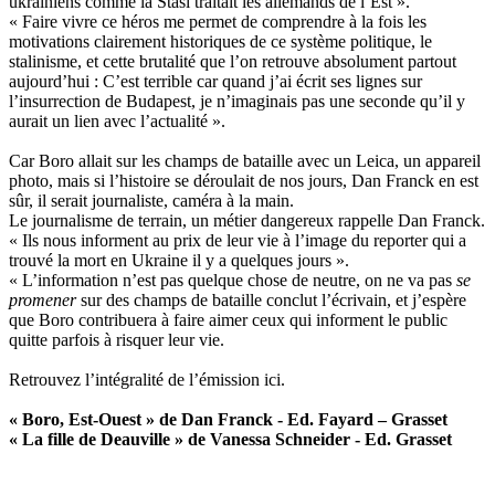
ukrainiens comme la Stasi traitait les allemands de l’Est ».
« Faire vivre ce héros me permet de comprendre à la fois les
motivations clairement historiques de ce système politique, le
stalinisme, et cette brutalité que l’on retrouve absolument partout
aujourd’hui : C’est terrible car quand j’ai écrit ses lignes sur
l’insurrection de Budapest, je n’imaginais pas une seconde qu’il y
aurait un lien avec l’actualité ».
Car Boro allait sur les champs de bataille avec un Leica, un appareil
photo, mais si l’histoire se déroulait de nos jours, Dan Franck en est
sûr, il serait journaliste, caméra à la main.
Le journalisme de terrain, un métier dangereux rappelle Dan Franck.
« Ils nous informent au prix de leur vie à l’image du reporter qui a
trouvé la mort en Ukraine il y a quelques jours ».
« L’information n’est pas quelque chose de neutre, on ne va pas
se
promener
sur des champs de bataille conclut l’écrivain, et j’espère
que Boro contribuera à faire aimer ceux qui informent le public
quitte parfois à risquer leur vie.
Retrouvez l’intégralité de l’émission
ici
.
« Boro, Est-Ouest » de Dan Franck - Ed. Fayard – Grasset
« La fille de Deauville » de Vanessa Schneider - Ed. Grasset