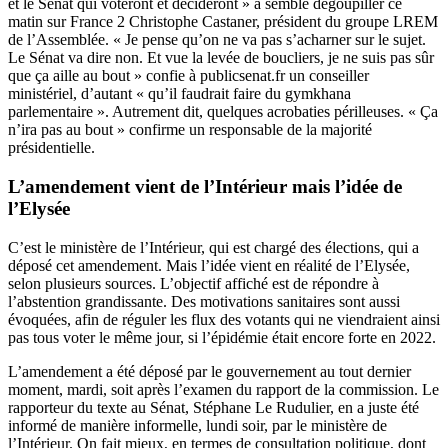
et le Sénat qui voteront et décideront » a semblé dégoupiller ce
matin sur France 2 Christophe Castaner, président du groupe LREM
de l’Assemblée. « Je pense qu’on ne va pas s’acharner sur le sujet.
Le Sénat va dire non. Et vue la levée de boucliers, je ne suis pas sûr
que ça aille au bout » confie à publicsenat.fr un conseiller
ministériel, d’autant « qu’il faudrait faire du gymkhana
parlementaire ». Autrement dit, quelques acrobaties périlleuses. « Ça
n’ira pas au bout » confirme un responsable de la majorité
présidentielle.
L’amendement vient de l’Intérieur mais l’idée de
l’Elysée
C’est le ministère de l’Intérieur, qui est chargé des élections, qui a
déposé cet amendement. Mais l’idée vient en réalité de l’Elysée,
selon plusieurs sources. L’objectif affiché est de répondre à
l’abstention grandissante. Des motivations sanitaires sont aussi
évoquées, afin de réguler les flux des votants qui ne viendraient ainsi
pas tous voter le même jour, si l’épidémie était encore forte en 2022.
L’amendement a été déposé par le gouvernement au tout dernier
moment, mardi, soit après l’examen du rapport de la commission. Le
rapporteur du texte au Sénat, Stéphane Le Rudulier, en a juste été
informé de manière informelle, lundi soir, par le ministère de
l’Intérieur. On fait mieux, en termes de consultation politique, dont