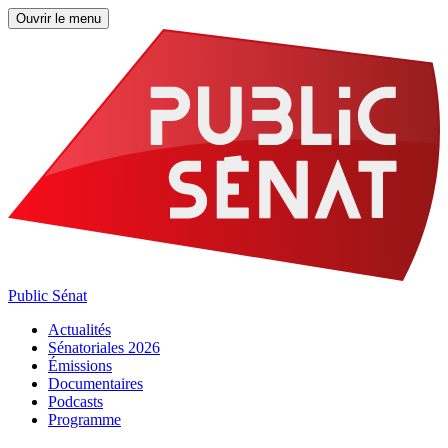
Ouvrir le menu
Public Sénat
Actualités
Sénatoriales 2026
Émissions
Documentaires
Podcasts
Programme