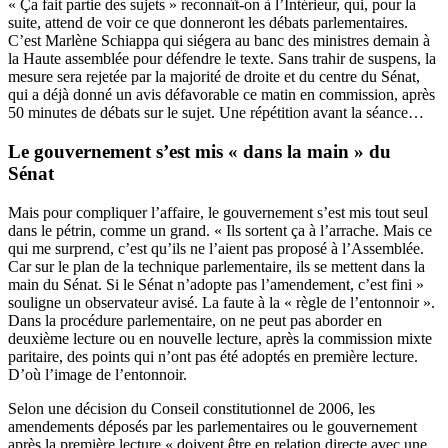
« Ça fait partie des sujets » reconnaît-on à l’Intérieur, qui, pour la
suite, attend de voir ce que donneront les débats parlementaires.
C’est Marlène Schiappa qui siégera au banc des ministres demain à
la Haute assemblée pour défendre le texte. Sans trahir de suspens, la
mesure sera rejetée par la majorité de droite et du centre du Sénat,
qui a déjà donné un avis défavorable ce matin en commission, après
50 minutes de débats sur le sujet. Une répétition avant la séance…
Le gouvernement s’est mis « dans la main » du
Sénat
Mais pour compliquer l’affaire, le gouvernement s’est mis tout seul
dans le pétrin, comme un grand. « Ils sortent ça à l’arrache. Mais ce
qui me surprend, c’est qu’ils ne l’aient pas proposé à l’Assemblée.
Car sur le plan de la technique parlementaire, ils se mettent dans la
main du Sénat. Si le Sénat n’adopte pas l’amendement, c’est fini »
souligne un observateur avisé. La faute à la « règle de l’entonnoir ».
Dans la procédure parlementaire, on ne peut pas aborder en
deuxième lecture ou en nouvelle lecture, après la commission mixte
paritaire, des points qui n’ont pas été adoptés en première lecture.
D’où l’image de l’entonnoir.
Selon une décision du Conseil constitutionnel de 2006, les
amendements déposés par les parlementaires ou le gouvernement
après la première lecture « doivent être en relation directe avec une