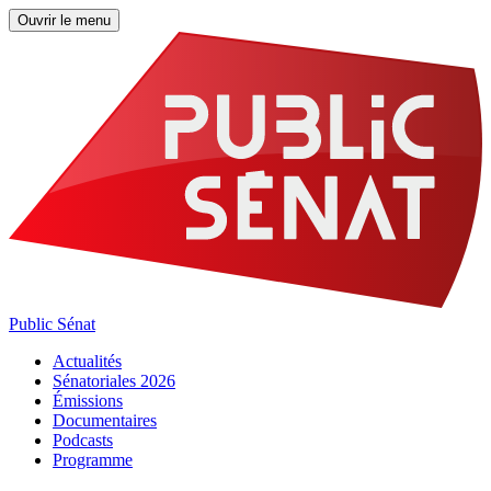
Ouvrir le menu
Public Sénat
Actualités
Sénatoriales 2026
Émissions
Documentaires
Podcasts
Programme