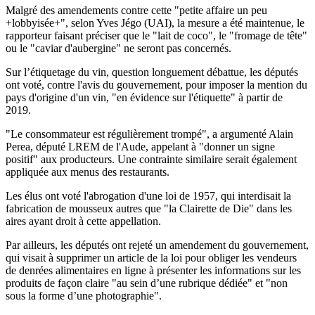
Malgré des amendements contre cette "petite affaire un peu
+lobbyisée+", selon Yves Jégo (UAI), la mesure a été maintenue, le
rapporteur faisant préciser que le "lait de coco", le "fromage de tête"
ou le "caviar d'aubergine" ne seront pas concernés.
Sur l’étiquetage du vin, question longuement débattue, les députés
ont voté, contre l'avis du gouvernement, pour imposer la mention du
pays d'origine d'un vin, "en évidence sur l'étiquette" à partir de
2019.
"Le consommateur est régulièrement trompé", a argumenté Alain
Perea, député LREM de l'Aude, appelant à "donner un signe
positif" aux producteurs. Une contrainte similaire serait également
appliquée aux menus des restaurants.
Les élus ont voté l'abrogation d'une loi de 1957, qui interdisait la
fabrication de mousseux autres que "la Clairette de Die" dans les
aires ayant droit à cette appellation.
Par ailleurs, les députés ont rejeté un amendement du gouvernement,
qui visait à supprimer un article de la loi pour obliger les vendeurs
de denrées alimentaires en ligne à présenter les informations sur les
produits de façon claire "au sein d’une rubrique dédiée" et "non
sous la forme d’une photographie".