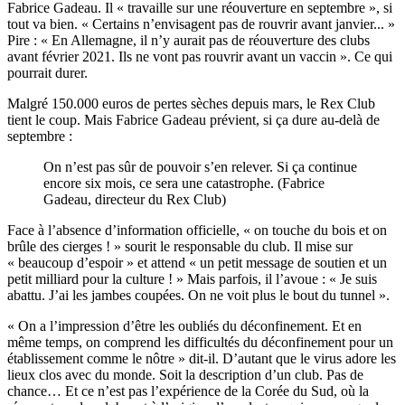
Fabrice Gadeau. Il « travaille sur une réouverture en septembre », si
tout va bien. « Certains n’envisagent pas de rouvrir avant janvier... »
Pire : « En Allemagne, il n’y aurait pas de réouverture des clubs
avant février 2021. Ils ne vont pas rouvrir avant un vaccin ». Ce qui
pourrait durer.
Malgré 150.000 euros de pertes sèches depuis mars, le Rex Club
tient le coup. Mais Fabrice Gadeau prévient, si ça dure au-delà de
septembre :
On n’est pas sûr de pouvoir s’en relever. Si ça continue
encore six mois, ce sera une catastrophe. (Fabrice
Gadeau, directeur du Rex Club)
Face à l’absence d’information officielle, « on touche du bois et on
brûle des cierges ! » sourit le responsable du club. Il mise sur
« beaucoup d’espoir » et attend « un petit message de soutien et un
petit milliard pour la culture ! » Mais parfois, il l’avoue : « Je suis
abattu. J’ai les jambes coupées. On ne voit plus le bout du tunnel ».
« On a l’impression d’être les oubliés du déconfinement. Et en
même temps, on comprend les difficultés du déconfinement pour un
établissement comme le nôtre » dit-il. D’autant que le virus adore les
lieux clos avec du monde. Soit la description d’un club. Pas de
chance… Et ce n’est pas l’expérience de la Corée du Sud, où la