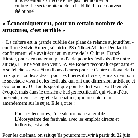
tous les enfants à l’école et ne pas mentionner la
culture. Le secteur attend de la lisibilité. Il a de nouveau
été oublié.
« Économiquement, pour un certain nombre de
structures, c’est terrible »
« La culture est la grande oubliée des plans de relance aujourd’hui »
confirme Sylvie Robert, sénatrice PS d’Ille-et-Vilaine. Pendant le
confinement, elle avait écrit au ministre de la Culture, Franck
Riester, pour demander un plan d’aide pour les festivals (
lire notre
article
). Elle ne voit rien venir. Sylvie Robert reconnaît cependant et
« se félicite » des « 50 millions d’euros pour le Centre national de la
musique » ou les aides « pour les filières du livre », « mais rien pour
le spectacle vivant et les festivals, qui ont une dimension artistique et
économique. Un fonds spécifique pour les festivals avait bien été
évoqué, mais dans le troisième budget rectificatif, qui vient d’être
présenté, rien… » regrette la sénatrice, qui présentera un
amendement sur le sujet. Elle ajoute :
Pour les territoires, l’été silencieux sera terrible.
L’écosystème des festivals, avec les emplois directs et
indirects, est atteint.
Pour les cinémas, on sait qu’ils pourront rouvrir à partir du 22 juin.