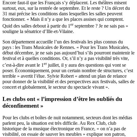
Encore faut-il que les Français s’y déplacent. Les théâtres misent
surtout, eux, sur la rentrée de septembre. Et le reste ? Un décret du
31 mai précise les conditions dans lesquelles les salles peuvent
fonctionner. « Mais il n’y a que les places assises qui comptent.
er
Quid des salles debout à partir du 1
septembre ? Je ne sais pas »
souligne la sénatrice d’Ille-et-Vilaine.
Son département accueille l’un des festivals les plus connus du
pays : les Trans Musicales de Rennes. « Pour les Trans Musicales,
début décembre, je ne sais pas aujourd’hui s’ils pourront maintenir le
festival et à quelles conditions. Or, s’il n’y a pas visibilité très vite,
er
c’est-à-dire avant le 1
juillet, il y aura des questions qui vont se
poser. Économiquement, pour un certain nombre de structures, c’est
terrible » avertit l’élue. Sylvie Robert « attend un plan de relance
pour donner de la visibilité et des perspectives aux festivals, salles de
concert et globalement, le secteur du spectacle vivant ».
Les clubs ont « l’impression d’être les oubliés du
déconfinement »
Pour les clubs et boîtes de nuit notamment, secteurs dont les médias
parlent peu, la situation est très difficile. Au Rex Club, club
historique de la musique électronique en France, « on n’a pas de
visibilité, on essaie de sauver les meubles » explique son patron,