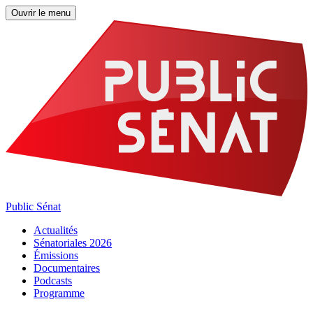
Ouvrir le menu
Public Sénat
Actualités
Sénatoriales 2026
Émissions
Documentaires
Podcasts
Programme