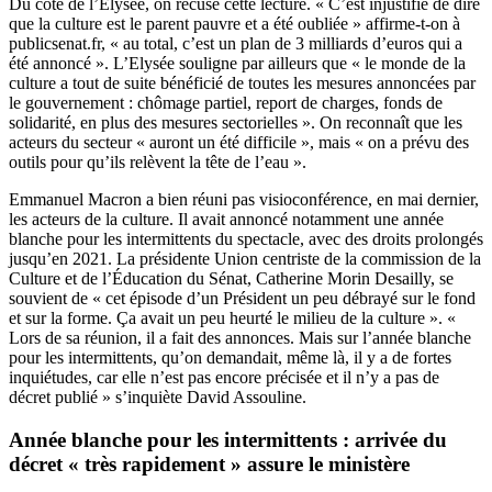
Du côté de l’Elysée, on récuse cette lecture. « C’est injustifié de dire
que la culture est le parent pauvre et a été oubliée » affirme-t-on à
publicsenat.fr, « au total, c’est un plan de 3 milliards d’euros qui a
été annoncé ». L’Elysée souligne par ailleurs que « le monde de la
culture a tout de suite bénéficié de toutes les mesures annoncées par
le gouvernement : chômage partiel, report de charges, fonds de
solidarité, en plus des mesures sectorielles ». On reconnaît que les
acteurs du secteur « auront un été difficile », mais « on a prévu des
outils pour qu’ils relèvent la tête de l’eau ».
Emmanuel Macron a bien réuni pas visioconférence, en mai dernier,
les acteurs de la culture. Il avait annoncé notamment une année
blanche pour les intermittents du spectacle, avec des droits prolongés
jusqu’en 2021. La présidente Union centriste de la commission de la
Culture et de l’Éducation du Sénat, Catherine Morin Desailly, se
souvient de « cet épisode d’un Président un peu débrayé sur le fond
et sur la forme. Ça avait un peu heurté le milieu de la culture ». «
Lors de sa réunion, il a fait des annonces. Mais sur l’année blanche
pour les intermittents, qu’on demandait, même là, il y a de fortes
inquiétudes, car elle n’est pas encore précisée et il n’y a pas de
décret publié » s’inquiète David Assouline.
Année blanche pour les intermittents : arrivée du
décret « très rapidement » assure le ministère