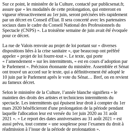
Sur ce point, le ministère de la Culture, contacté par publicsenat.fr,
assure que « les modalités de cette prolongation, qui entreront en
vigueur rétroactivement au 1er juin, seront précisées très rapidement
par un décret en Conseil d'État. Il sera concerté avec les partenaires
sociaux dans le cadre du Conseil National des Professionnels du
Spectacle (CNPS) ». La troisième semaine de juin avait été évoquée
pour ce décret.
La rue de Valois renvoie au projet de loi portant sur « diverses
dispositions liées à la crise sanitaire », que beaucoup ont préféré
appeler « projet de loi fourre-tout ». Le texte, qui porte
« l’amendement » sur les intermittents, « est en cours d’adoption par
le Parlement ». Précision étonnante du ministère. Assemblée et Sénat
ont trouvé un accord sur le texte, qui a définitivement été adopté le
10 juin par le Parlement après le vote du Sénat… Bref, on en revient
au fameux décret.
Selon le ministère de la Culture, l’année blanche signifiera « le
maintien des droits des artistes et techniciens intermittents du
spectacle. Les intermittents qui épuisent leur droit à compter du 1er
mars 2020 bénéficieront d'une prolongation de la période pendant
laquelle l'allocation leur est versée du 1er juin 2020 au 31 août
2021 ». « Le report des dates anniversaires au 31 août 2021 » est
aussi prévu, tout comme « une souplesse pour l’examen du droit à
réadmission à l’issue de la période de prolongation ».