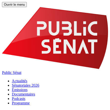
Ouvrir le menu
Public Sénat
Actualités
Sénatoriales 2026
Émissions
Documentaires
Podcasts
Programme