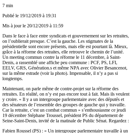
7 min
Publié le
19/12/2019 à 19:31
Mis à jour le
20/12/2019 à 11:59
Dans le face à face entre syndicats et gouvernement sur les retraites,
on l’oublierait presque. C’est la gauche. Les stigmates de la
présidentielle sont encore présents, mais elle est pourtant là. Mieux,
grâce à la réforme des retraites, elle retrouve le chemin de l’unité.
Un meeting commun contre la réforme le 11 décembre, à Saint-
Denis, a rassemblé une affiche peu commune : PCF, PS, LFI,
EELV, GRS, Génération.s et même NPA avec Olivier Besancenot,
sur la même estrade (voir la photo). Impensable, il n’y a pas si
longtemps.
Maintenant, on parle même de contre-projet sur la réforme des
retraites. En réalité, on n’y est pas encore tout à fait. Mais ils veulent
y croire. « Il y a un intergroupe parlementaire avec des députés et
des sénateurs de l’ensemble des groupes de gauche qui y travaille.
Car la retraite, c’est un combat commun » s’enthousiasme ce jeudi
19 décembre Stéphane Troussel, président PS du département de
Seine-Saint-Denis, invité de la matinale de Public Sénat. Regardez :
Fabien Roussel (PS) : « Un intergroupe parlementaire travaille à un