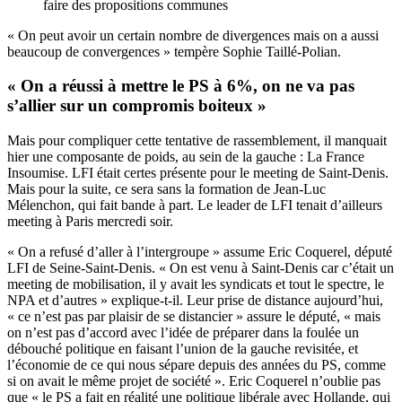
faire des propositions communes
« On peut avoir un certain nombre de divergences mais on a aussi
beaucoup de convergences » tempère Sophie Taillé-Polian.
« On a réussi à mettre le PS à 6%, on ne va pas
s’allier sur un compromis boiteux »
Mais pour compliquer cette tentative de rassemblement, il manquait
hier une composante de poids, au sein de la gauche : La France
Insoumise. LFI était certes présente pour le meeting de Saint-Denis.
Mais pour la suite, ce sera sans la formation de Jean-Luc
Mélenchon, qui fait bande à part. Le leader de LFI tenait d’ailleurs
meeting à Paris mercredi soir.
« On a refusé d’aller à l’intergroupe » assume Eric Coquerel, député
LFI de Seine-Saint-Denis. « On est venu à Saint-Denis car c’était un
meeting de mobilisation, il y avait les syndicats et tout le spectre, le
NPA et d’autres » explique-t-il. Leur prise de distance aujourd’hui,
« ce n’est pas par plaisir de se distancier » assure le député, « mais
on n’est pas d’accord avec l’idée de préparer dans la foulée un
débouché politique en faisant l’union de la gauche revisitée, et
l’économie de ce qui nous sépare depuis des années du PS, comme
si on avait le même projet de société ». Eric Coquerel n’oublie pas
que « le PS a fait en réalité une politique libérale avec Hollande, qui