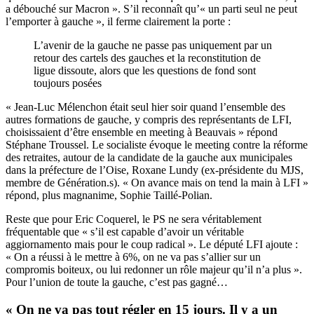
a débouché sur Macron ». S’il reconnaît qu’« un parti seul ne peut
l’emporter à gauche », il ferme clairement la porte :
L’avenir de la gauche ne passe pas uniquement par un
retour des cartels des gauches et la reconstitution de
ligue dissoute, alors que les questions de fond sont
toujours posées
« Jean-Luc Mélenchon était seul hier soir quand l’ensemble des
autres formations de gauche, y compris des représentants de LFI,
choisissaient d’être ensemble en meeting à Beauvais » répond
Stéphane Troussel. Le socialiste évoque le meeting contre la réforme
des retraites, autour de la candidate de la gauche aux municipales
dans la préfecture de l’Oise, Roxane Lundy (ex-présidente du MJS,
membre de Génération.s). « On avance mais on tend la main à LFI »
répond, plus magnanime, Sophie Taillé-Polian.
Reste que pour Eric Coquerel, le PS ne sera véritablement
fréquentable que « s’il est capable d’avoir un véritable
aggiornamento mais pour le coup radical ». Le député LFI ajoute :
« On a réussi à le mettre à 6%, on ne va pas s’allier sur un
compromis boiteux, ou lui redonner un rôle majeur qu’il n’a plus ».
Pour l’union de toute la gauche, c’est pas gagné…
« On ne va pas tout régler en 15 jours. Il y a un