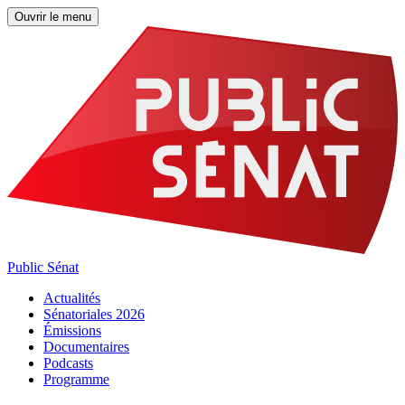
Ouvrir le menu
Public Sénat
Actualités
Sénatoriales 2026
Émissions
Documentaires
Podcasts
Programme