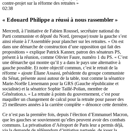
contre-projet sur la réforme des retraites »
02:38
« Edouard Philippe a réussi à nous rassembler »
Mercredi, à l’initiative de Fabien Roussel, secrétaire national du
Parti communiste et député du Nord, (presque) toute la gauche s’est
ainsi réunie à l’Assemblée pour plancher sur les retraites. « On est
dans une démarche de construction d’une opposition qui fait des
propositions » explique Patrick Kanner, patron des sénateurs PS,
présent à la réunion, comme Olivier Faure, numéro 1 du PS. « C’est
une démarche qui montre qu’il y a dans le pays une alternative à
gauche possible. Et notre objectif commun, c’est le retrait de la
réforme » ajoute Éliane Assassi, présidente du groupe communiste
du Sénat, présente aussi autour de la table, tout comme la sénatrice
Marie-Noëlle Lienemann pour la GRS (Gauche républicaine et
socialiste) et la sénatrice Sophie Taillé-Polian, membre de
Génération.s. « La retraite à points du gouvernement, c’est pour
maquiller un changement de calcul pour la retraite pour passer des
25 meilleures années à la carrière complète » dénonce cette dernière.
Ce n’est pas la première fois, depuis l’élection d’Emmanuel Macron,
que les gauches se souviennent qu’elles peuvent avoir des combats
communs. La privatisation d’Aéroport de Paris leur a permis déjà,
via la demande de référendum d’initiative partagée, de jouer la