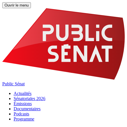
Ouvrir le menu
Public Sénat
Actualités
Sénatoriales 2026
Émissions
Documentaires
Podcasts
Programme