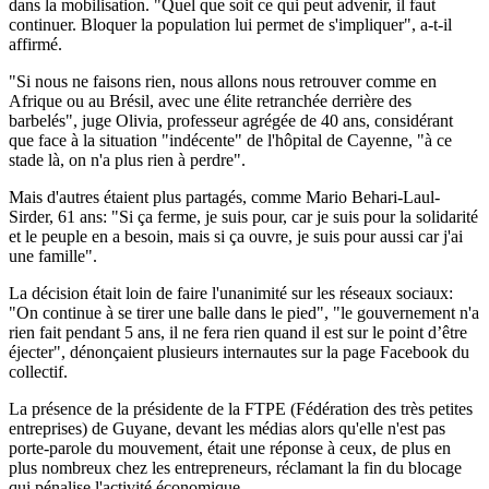
dans la mobilisation. "Quel que soit ce qui peut advenir, il faut
continuer. Bloquer la population lui permet de s'impliquer", a-t-il
affirmé.
"Si nous ne faisons rien, nous allons nous retrouver comme en
Afrique ou au Brésil, avec une élite retranchée derrière des
barbelés", juge Olivia, professeur agrégée de 40 ans, considérant
que face à la situation "indécente" de l'hôpital de Cayenne, "à ce
stade là, on n'a plus rien à perdre".
Mais d'autres étaient plus partagés, comme Mario Behari-Laul-
Sirder, 61 ans: "Si ça ferme, je suis pour, car je suis pour la solidarité
et le peuple en a besoin, mais si ça ouvre, je suis pour aussi car j'ai
une famille".
La décision était loin de faire l'unanimité sur les réseaux sociaux:
"On continue à se tirer une balle dans le pied", "le gouvernement n'a
rien fait pendant 5 ans, il ne fera rien quand il est sur le point d’être
éjecter", dénonçaient plusieurs internautes sur la page Facebook du
collectif.
La présence de la présidente de la FTPE (Fédération des très petites
entreprises) de Guyane, devant les médias alors qu'elle n'est pas
porte-parole du mouvement, était une réponse à ceux, de plus en
plus nombreux chez les entrepreneurs, réclamant la fin du blocage
qui pénalise l'activité économique.