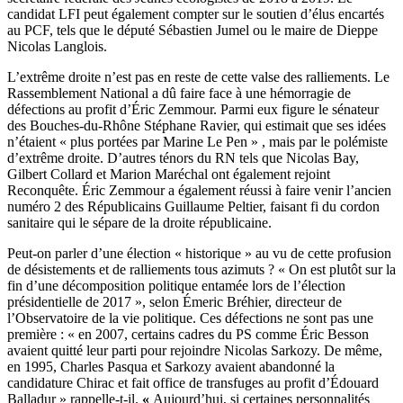
candidat LFI peut également compter sur le soutien d’élus encartés
au PCF, tels que le député Sébastien Jumel ou le maire de Dieppe
Nicolas Langlois.
L’extrême droite n’est pas en reste de cette valse des ralliements. Le
Rassemblement National a dû faire face à une hémorragie de
défections au profit d’Éric Zemmour. Parmi eux figure le sénateur
des Bouches-du-Rhône Stéphane Ravier, qui estimait que ses idées
n’étaient « plus portées par Marine Le Pen » , mais par le polémiste
d’extrême droite. D’autres ténors du RN tels que Nicolas Bay,
Gilbert Collard et Marion Maréchal ont également rejoint
Reconquête. Éric Zemmour a également réussi à faire venir l’ancien
numéro 2 des Républicains
Guillaume Peltier,
faisant fi du cordon
sanitaire qui le sépare de la droite républicaine.
Peut-on parler d’une élection « historique » au vu de cette profusion
de désistements et de ralliements tous azimuts ? « On est plutôt sur la
fin d’une décomposition politique entamée lors de l’élection
présidentielle de 2017 », selon Émeric Bréhier, directeur de
l’Observatoire de la vie politique. Ces défections ne sont pas une
première : « en 2007, certains cadres du PS comme Éric Besson
avaient quitté leur parti pour rejoindre Nicolas Sarkozy. De même,
en 1995, Charles Pasqua et Sarkozy avaient abandonné la
candidature Chirac et fait office de transfuges au profit d’Édouard
Balladur » rappelle-t-il.
«
Aujourd’hui, si certaines personnalités