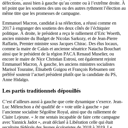
défections, aussi bien à gauche qu’au centre ou à l’extrême droite. À
tel point que les soutiens des uns ou des autres rythment l’élection au
même titre que les promesses de campagne.
Emmanuel Macron, candidat à sa réélection, a réussi comme en
2017 à engranger des soutiens des deux côtés de l’échiquier
politique. À droite, le président a reçu le ralliement d’
Eric Woerth
,
ancien ministre du Budget de Nicolas Sarkozy, et de Jean-Pierre
Raffarin, Premier ministre sous Jacques Chirac. Des élus locaux,
comme la maire de Calais et ancienne sénatrice Natacha Bouchart
ainsi que le président de la région PACA Renaud Muselier, ou
encore le maire de Nice Christian Estrosi, ont également rejoint
Emmanuel Macron. À gauche, les anciens ministres socialistes
Marisol Touraine, Élisabeth Guigou et François Rebsamen ont
préféré soutenir l’actuel président plutôt que la candidate du PS,
Anne Hidalgo.
Les partis traditionnels dépouillés
C’est d’ailleurs aussi à gauche que cette dynamique s’exerce.
Jean-
Luc Mélenchon a été qualifié de « vote utile à gauche » par
l’ancienne socialiste Ségolène Royal,
ainsi que du ralliement de
Claire Lejeune. « Je me sentais incapable de faire cette campagne
avec Yannick Jadot », avait déclaré à Libération celle qui était
secrétaire fédérale des Jeunes écologistes de 2018 à 2019. Le