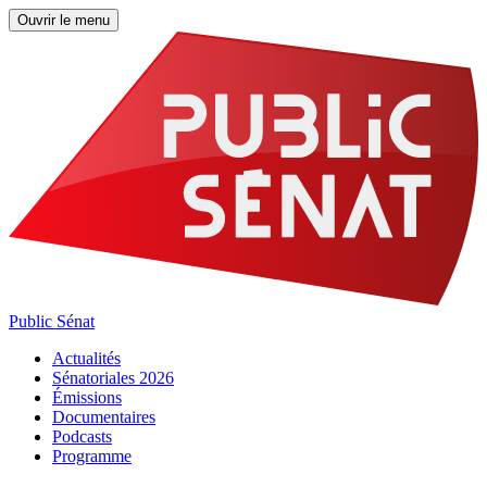
Ouvrir le menu
Public Sénat
Actualités
Sénatoriales 2026
Émissions
Documentaires
Podcasts
Programme