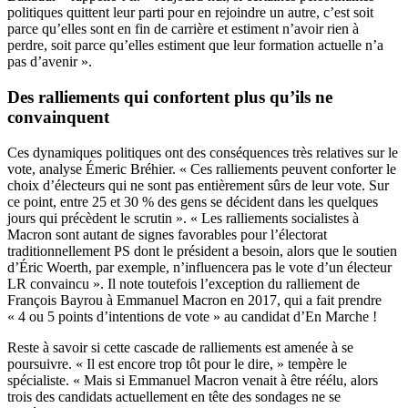
politiques quittent leur parti pour en rejoindre un autre, c’est soit
parce qu’elles sont en fin de carrière et estiment n’avoir rien à
perdre, soit parce qu’elles estiment que leur formation actuelle n’a
pas d’avenir ».
Des ralliements qui confortent plus qu’ils ne
convainquent
Ces dynamiques politiques ont des conséquences très relatives sur le
vote, analyse Émeric Bréhier. « Ces ralliements peuvent conforter le
choix d’électeurs qui ne sont pas entièrement sûrs de leur vote. Sur
ce point, entre 25 et 30 % des gens se décident dans les quelques
jours qui précèdent le scrutin ». « Les ralliements socialistes à
Macron sont autant de signes favorables pour l’électorat
traditionnellement PS dont le président a besoin, alors que le soutien
d’Éric Woerth, par exemple, n’influencera pas le vote d’un électeur
LR convaincu ».
Il note toutefois l’exception du ralliement de
François Bayrou à Emmanuel Macron en 2017, qui a fait prendre
« 4 ou 5 points d’intentions de vote » au candidat d’En Marche !
Reste à savoir si cette cascade de ralliements est amenée à se
poursuivre. « Il est encore trop tôt pour le dire, » tempère le
spécialiste. « Mais si Emmanuel Macron venait à être réélu, alors
trois des candidats actuellement en tête des sondages ne se