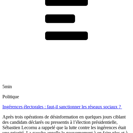
5min
Politique
Ingérences électorales : faut-il sanctionner les réseaux sociaux ?
Après trois opérations de désinformation en quelques jours ciblant
des candidats déclarés ou pressentis à l’élection présidentielle,
Sébastien Lecornu a rappelé que la lutte contre les ingérences était
une priorité. La gauche appelle le gouvernement à en faire plus et à