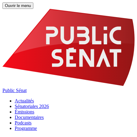
Ouvrir le menu
Public Sénat
Actualités
Sénatoriales 2026
Émissions
Documentaires
Podcasts
Programme