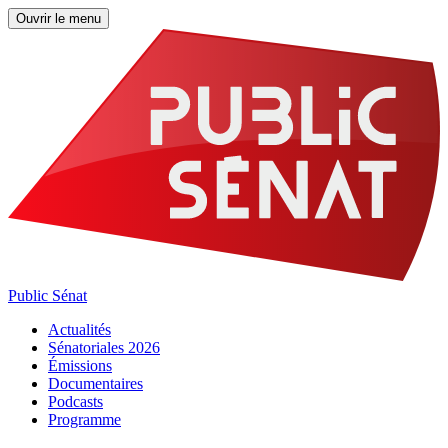
Ouvrir le menu
Public Sénat
Actualités
Sénatoriales 2026
Émissions
Documentaires
Podcasts
Programme