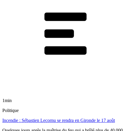
1min
Politique
Incendie : Sébastien Lecornu se rendra en Gironde le 17 août
Quelques jours après la maîtrise du feu qui a brûlé plus de 40 000