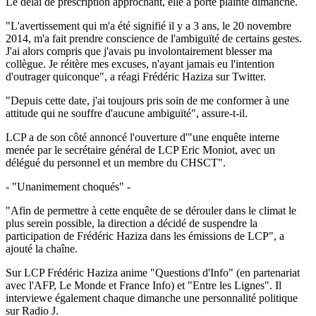
Le délai de prescription approchant, elle a porté plainte dimanche.
"L'avertissement qui m'a été signifié il y a 3 ans, le 20 novembre
2014, m'a fait prendre conscience de l'ambiguïté de certains gestes.
J'ai alors compris que j'avais pu involontairement blesser ma
collègue. Je réitère mes excuses, n'ayant jamais eu l'intention
d'outrager quiconque", a réagi Frédéric Haziza sur Twitter.
"Depuis cette date, j'ai toujours pris soin de me conformer à une
attitude qui ne souffre d'aucune ambiguïté", assure-t-il.
LCP a de son côté annoncé l'ouverture d'"une enquête interne
menée par le secrétaire général de LCP Eric Moniot, avec un
délégué du personnel et un membre du CHSCT".
- "Unanimement choqués" -
"Afin de permettre à cette enquête de se dérouler dans le climat le
plus serein possible, la direction a décidé de suspendre la
participation de Frédéric Haziza dans les émissions de LCP", a
ajouté la chaîne.
Sur LCP Frédéric Haziza anime "Questions d'Info" (en partenariat
avec l'AFP, Le Monde et France Info) et "Entre les Lignes". Il
interviewe également chaque dimanche une personnalité politique
sur Radio J.