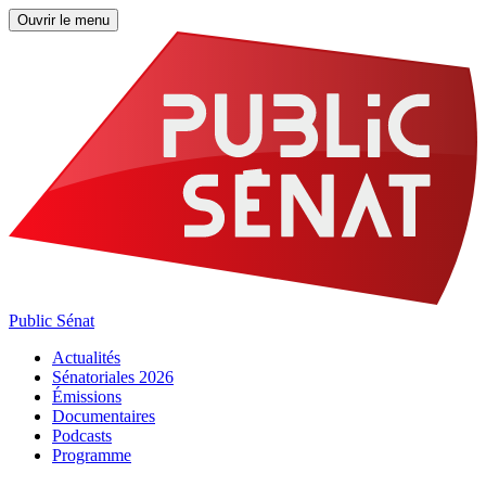
Ouvrir le menu
Public Sénat
Actualités
Sénatoriales 2026
Émissions
Documentaires
Podcasts
Programme